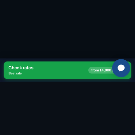
Check rates
→
from 14,000 ISK
DESPLÁZATE PARA VOLAR
Best rate
Buscar una habitación →