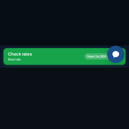
Check rates
→
from 14,000 ISK
ROLE PARA VOAR
Best rate
Encontrar quarto →