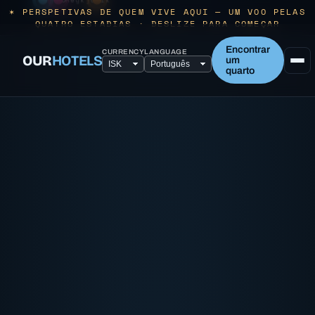
Reykjavík
✶ PERSPETIVAS DE QUEM VIVE AQUI — UM VOO PELAS
QUATRO ESTADIAS · DESLIZE PARA COMEÇAR
Encontrar
CURRENCY
LANGUAGE
OUR
HOTELS
um
quarto