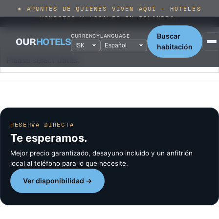
✶ APUNTES DE QUIENES VIVEN AQUÍ — HOTELES
HONESTOS Y LOCALES EN ISLANDIA.
Buscar
CURRENCY
LANGUAGE
OUR
HOTELS
habitación
Please select dates.
RESERVA DIRECTA
Te esperamos.
Mejor precio garantizado, desayuno incluido y un anfitrión
local al teléfono para lo que necesite.
Ver disponibilidad →