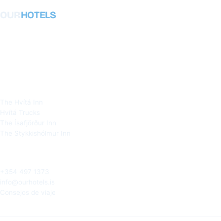
OUR
HOTELS
Hoteles auténticos y locales en el oeste de
Islandia, Snæfellsnes y los Fiordos
Occidentales. Propiedad y gestión de
quienes viven aquí.
NUESTROS HOTELES
The Hvítá Inn
Hvítá Trucks
The Ísafjörður Inn
The Stykkishólmur Inn
HABLA CON UN LOCAL
+354 497 1373
info@ourhotels.is
Consejos de viaje