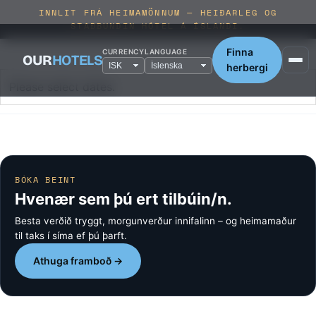
INNLIT FRÁ HEIMAMÖNNUM — HEIÐARLEG OG
STAÐBUNDIN HÓTEL Á ÍSLANDI.
Finna
CURRENCY
LANGUAGE
OUR
HOTELS
herbergi
Please select dates.
BÓKA BEINT
Hvenær sem þú ert tilbúin/n.
Besta verðið tryggt, morgunverður innifalinn – og heimamaður
til taks í síma ef þú þarft.
Athuga framboð →