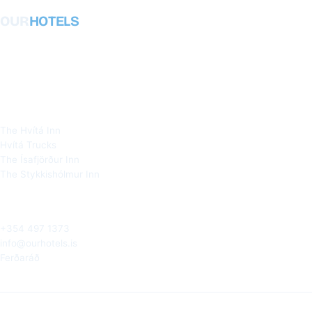
OUR
HOTELS
Heiðarleg og staðbundin hótel á
Vesturlandi, Snæfellsnesi og Vestfjörðum. Í
eigu og rekin af heimamönnum.
HÓTELIN OKKAR
The Hvítá Inn
Hvítá Trucks
The Ísafjörður Inn
The Stykkishólmur Inn
SPJALLAÐU VIÐ HEIMAMANN
+354 497 1373
info@ourhotels.is
Ferðaráð
Iceland · © 2026 Ourhotels ehf.