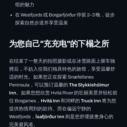
馆的魅力
在 Westfjords 或 Borgarfjörður 停留 2–3 晚，徒步
探索自然步道并享受温泉
为您自己“充充电”的下榻之所
在结束了一整天的拍照摄影或在冰雪路面上驱车驰
骋后，不妨入住我们独具特色的旅馆，享受温馨舒
适的时光。如果您正在探索 Snæfellsnes
Peninsula，可以预订温馨的
The Stykkishólmur
Inn
。如果您想欣赏 Hvítá River 的壮丽美景并轻松前
往 Borgarnes，
Hvítá Inn
和河畔的
Truck Inn
将为您
提供热情周到的款待。而在偏远宁静的
Westfjords，
Ísafjörður Inn
则是您舒缓疲惫身心的
完美避风港。