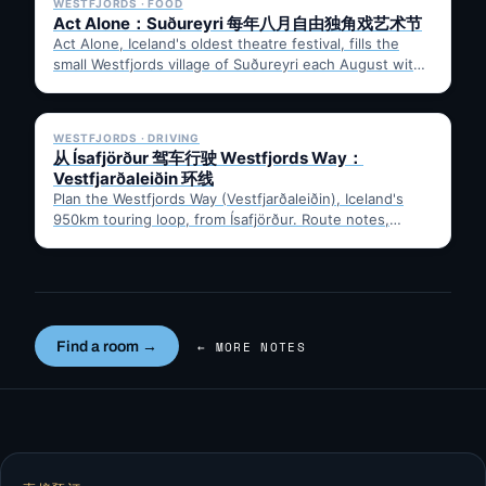
WESTFJORDS · FOOD
Act Alone：Suðureyri 每年八月自由独角戏艺术节
Act Alone, Iceland's oldest theatre festival, fills the
small Westfjords village of Suðureyri each August with
free solo…
✓ 6 JUL
WESTFJORDS · DRIVING
从 Ísafjörður 驾车行驶 Westfjords Way：
Vestfjarðaleiðin 环线
Plan the Westfjords Way (Vestfjarðaleiðin), Iceland's
950km touring loop, from Ísafjörður. Route notes,
timing, and gravel-road tips —…
Find a room →
← MORE NOTES