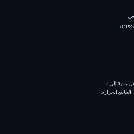
يس
لتستمتع حقًا بالتنوع الطبيعي الساحر لمنطقة Westfjords، ننصحك بالتخطيط لإقامة لا تقل عن 4 إلى 7
الينابيع الحرارية