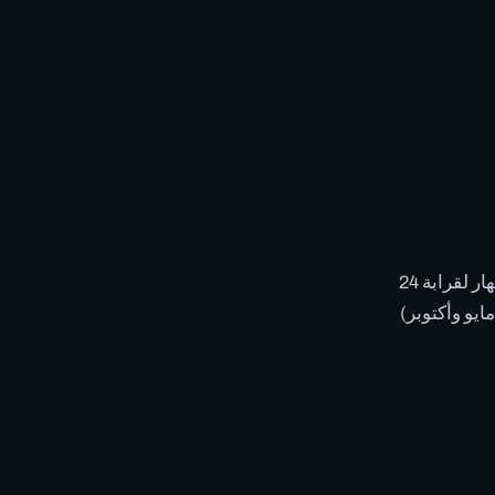
تتميز الفترة من أواخر يونيو وحتى أوائل سبتمبر بالطقس الأكثر استقرارًا، مع سطوع النهار لقرابة 24
ايو وأكتوبر)