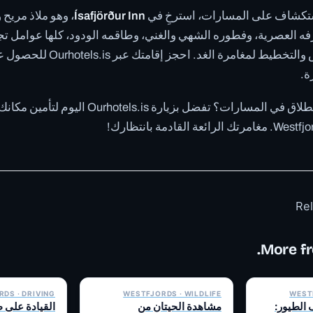
ستكشاف على المسارات، استرخِ في
Ísafjörður Inn
، وهو ملاذ مريح 
Ísafjörður. غرفه العصرية، وفطوره الشهي والغني، وطاقمه الودود، كلها عوام
عليك تبادل القصص والتخطيط لمغامرة 
ة.
هل أنت مستعد للانطلاق في المسارات؟ تفضل بزيارة .is
Rel
More fr
✓ 6 JUL
✓ 6 JUL
DS · DRIVING
WESTFJORDS · WILDLIFE
WESTF
Lá جرف الطيور:
مشاهدة الحيتان من
القيادة على 