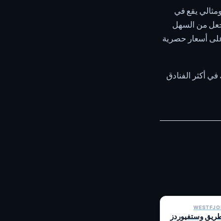
ومثالي يقع في
ل تجعل من السهل
الغد. احجز إقامتك عبر Ourhotels.is للحصول على أسعار حصرية
Ourhotels اليوم لتأمين مكانك في أكثر الفنادق
WESTFJOR
طريق وستفيوردز