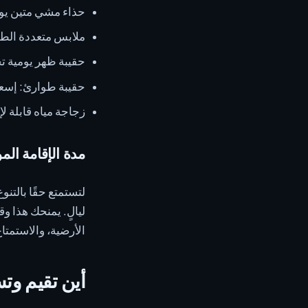
حذاء مشي متين يوفر
ملابس متعددة الط
حقيبة ظهر يومية تحت
حقيبة طوارئ: إسعا
زجاجة مياه قابلة ل
مدة الإقامة الم
ليالٍ. يمنحك هذا وق
الأرضية، والاستمتا
أين تقيم وت