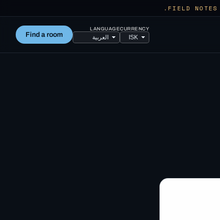
LANGUAGE
CURRENCY
Find a room