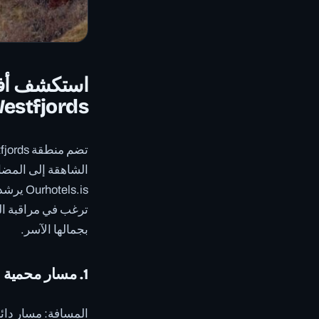
استكشف أف
Westfjords بآيسلن
الشاهقة إلى المضا
els.is
ترغب في مراقبة ا
بجمالها الآسر.
1. مسار محمية Hornstrandir الطبيعية
المسافة: مسار دائري بطول 20-30 كم • المدة: 2-4 أيام • 