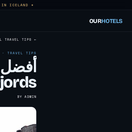
✶ FIELD NOTES FROM PEOPLE WHO LIVE HERE — HONEST, LOCAL HOTELS IN ICELAND.
OUR
HOTELS
← ALL TRAVEL TIPS
 · TRAVEL TIPS
أفضل 
estfjords
BY ADMIN