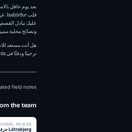
بعد يوم حافل بالا
قلب 
ونصائح محلية مميز
ترحيبًا ودفئًا في Westfjords. مغامرتك الرائعة القادمة بانتظارك!
ated field notes
om the team.
✓ 6 JUL
JORDS · WILDLIFE
trabjarg