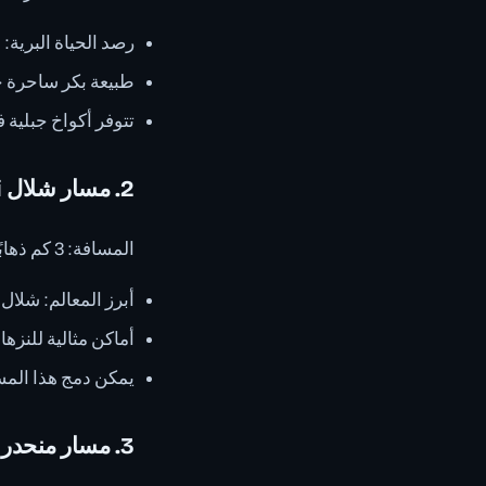
رصد الحياة البرية: 
طبيعة بكر ساحرة خ
تتوفر أكواخ جبلية 
2. مسار شلال Dynjandi
المسافة: 3 كم ذهابًا وإيابًا • المدة: 1-2 ساعة • مستوى الصعوبة: سهل إلى متوسط
أبرز المعالم: شلال Dynjandi المتدرج (بارتفاع 100 متر)
أماكن مثالية للنزها
يمكن دمج هذا المسار م
3. مسار منحدرات Látrabjarg