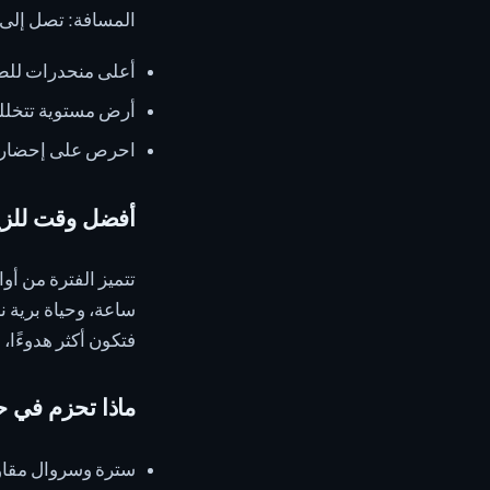
المسافة: تصل إلى 14 كم باتجاه واحد • المدة: 4-7 ساعات • مستوى الصعوبة: متو
أعلى منحدرات للط
أرض مستوية تتخللها
احرص على إحضار من
أفضل وقت للزي
ساعة، وحياة برية ن
فتكون أكثر هدوءًا،
ماذا تحزم في ح
سترة وسروال مقاوم