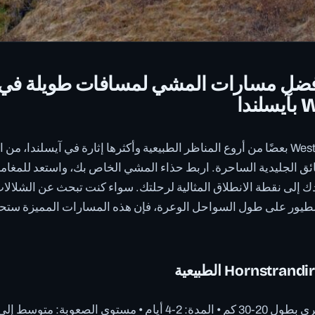
ضل مسارات المشي لمسافات طويلة في
دا
تضم منطقة Westfjords بعضًا من أروع المناظر الطبيعية وأكثرها إثارة في آيسلندا، 
ئق الجليدية الساحرة. اربط حذاء المشي الخاص بك، واستعد للمغامر
Ourhot يرشدك إلى نقطة الانطلاق المثالية لرحلتك. سواء كنت تبحث عن الشلال
لطيور على طول السواحل الوعرة، فإن هذه المسارات المميزة ست
مستوى الصعوبة: متوسط إلى صعب