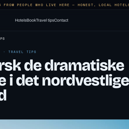
S FROM PEOPLE WHO LIVE HERE — HONEST, LOCAL HOTEL
Hotels
Book
Travel tips
Contact
IPS
6 · TRAVEL TIPS
rsk de dramatiske
e i det nordvestlige
d