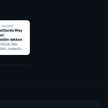
✓ 6 JUL
· DRIVING
stfjords Way
ur:
leiðin-løkken
tfjords Way
iðin), Iceland's
ng loop, from
Route notes,
gravel-road tips