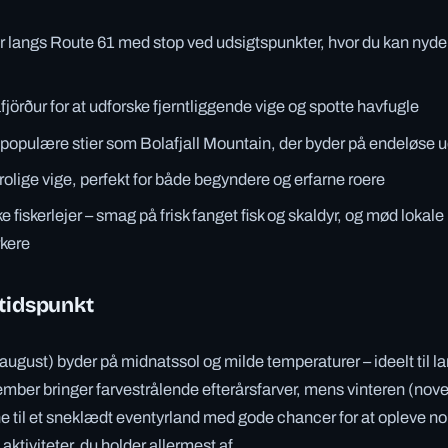
 langs Route 61 med stop ved udsigtspunkter, hvor du kan nyde
fjörður for at udforske fjerntliggende vige og spotte havfugle
populære stier som Bolafjall Mountain, der byder på endeløse u
 rolige vige, perfekt for både begyndere og erfarne roere
ke fiskerlejer – smag på frisk fanget fisk og skaldyr, og mød lokale
kere
etidspunkt
gust) byder på midnatssol og milde temperaturer – ideelt til l
ember bringer farvestrålende efterårsfarver, mens vinteren (no
ne til et sneklædt eventyrland med gode chancer for at opleve n
 aktiviteter, du holder allermest af.