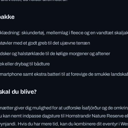
pakke
lædning: skiundertøj, mellemlag i fleece og en vandtæt skalja
tøvler med et godt greb til det ujævne terræn
sker og halstørklæde til de kølige morgener og aftener
 eller drybag til bådture
martphone samt ekstra batteri til at forevige de smukke landska
kal du blive?
nætter giver dig mulighed for at udforske Ísafjörður og de omkrin
Du kan nemt indpasse dagsture til Hornstrandir Nature Reserve el
Dynjandi. Hvis du har mere tid, kan du kombinere dit eventyr i We