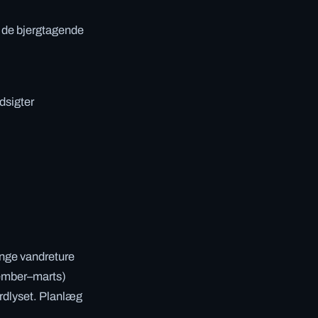
 de bjergtagende
dsigter
ange vandreture
vember–marts)
ordlyset. Planlæg