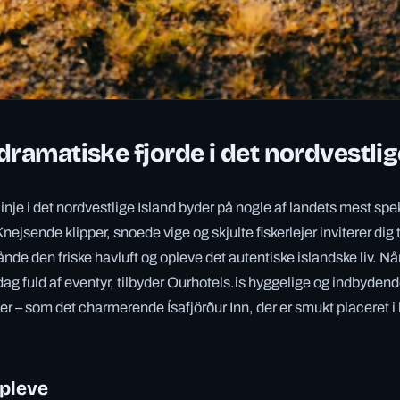
dramatiske fjorde i det nordvestlig
inje i det nordvestlige Island byder på nogle af landets mest sp
nejsende klipper, snoede vige og skjulte fiskerlejer inviterer dig t
de den friske havluft og opleve det autentiske islandske liv. Når d
 dag fuld af eventyr, tilbyder Ourhotels.is hyggelige og indbyden
r – som det charmerende Ísafjörður Inn, der er smukt placeret i h
opleve