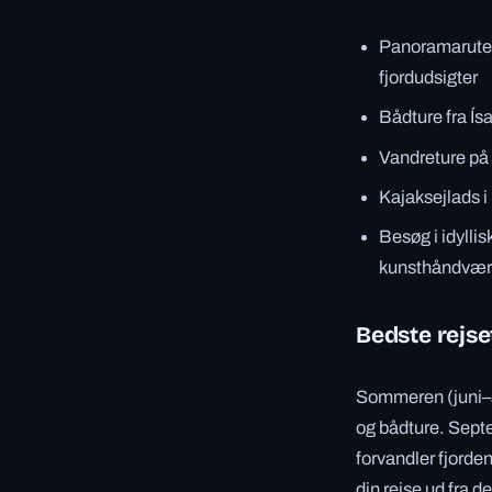
Panoramaruter
fjordudsigter
Bådture fra Ísa
Vandreture på 
Kajaksejlads i
Besøg i idyllis
kunsthåndvær
Bedste rejs
Sommeren (juni–au
og bådture. Sept
forvandler fjorde
din rejse ud fra de