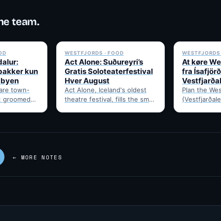
he team.
✓ 6 JUL
✓ 6 JUL
OD
WESTFJORDS · FOOD
WESTFJORDS 
dalur:
Act Alone: Suðureyri’s
At køre We
ibakker kun
Gratis Soloteaterfestival
fra Ísafjörð
a byen
Hver August
Vestfjarða
rare town-
Act Alone, Iceland's oldest
Plan the Wes
a: groomed
theatre festival, fills the small
(Vestfjarðale
-country
Westfjords village of
950km touri
alur, home to
Suðureyri each August with
Ísafjörður. 
free solo…
timing, and 
—…
← MORE NOTES