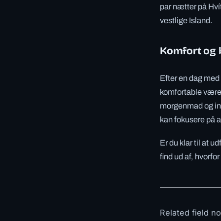
par nætter på Hví
vestlige Island.
Komfort og 
Efter en dag med 
komfortable værels
morgenmad og insid
kan fokusere på at
Er du klar til at 
find ud af, hvorf
Related field n