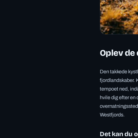
Oplev de 
Den takkede kystl
fjordlandskaber. K
tempoet ned, indån
hvile dig efter en
overnatningsstede
Westfjords.
Det kan du 