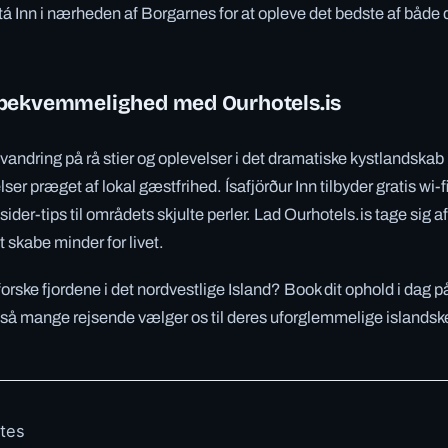
tá Inn i nærheden af Borgarnes for at opleve det bedste af både 
bekvemmelighed med Ourhotels.is
vandring på rå stier og oplevelser i det dramatiske kystlandskab 
er præget af lokal gæstfrihed. Ísafjörður Inn tilbyder gratis wi-fi
er-tips til områdets skjulte perler. Lad Ourhotels.is tage sig af
 skabe minder for livet.
udforske fjordene i det nordvestlige Island? Book dit ophold i dag 
or så mange rejsende vælger os til deres uforglemmelige islandsk
otes