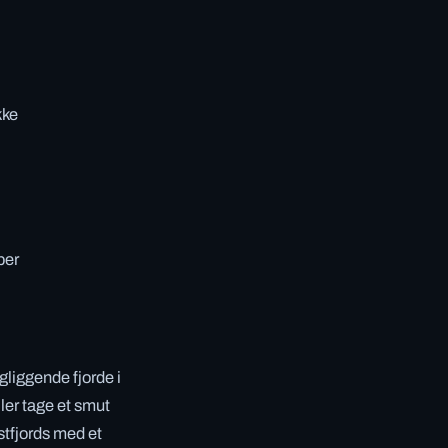
kke
ber
gliggende fjorde i
ler tage et smut
stfjords med et