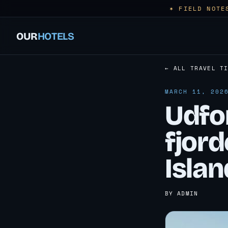
✶ FIELD NOTE
OUR
HOTELS
← ALL TRAVEL T
MARCH 11, 202
Udfo
fjord
Islan
BY ADMIN