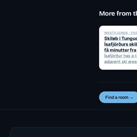
More from t
WESTFJORDS · FO
Skiløb i Tungu
Ísafjörðurs sk
få minutter fr
Ísafjörður has a 
adjacent ski are
pistes and cross
tracks in Tungud
the historic…
Find a room →