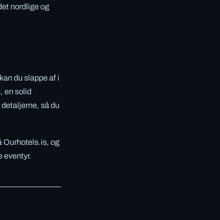
det nordlige og
kan du slappe af i
, en solid
 detaljerne, så du
på Ourhotels.is, og
e eventyr.