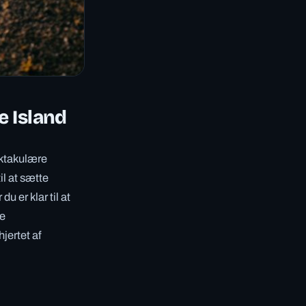
e Island
ektakulære
il at sætte
u er klar til at
de
jertet af