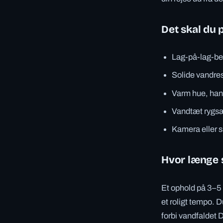
Det skal du 
Lag-på-lag-bek
Solide vandres
Varm hue, hand
Vandtæt rygsæk
Kamera eller s
Hvor længe s
Et ophold på 3–5 
et roligt tempo. 
forbi vandfaldet 