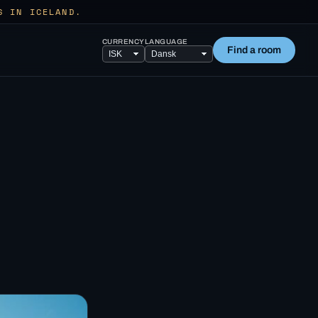
S IN ICELAND.
CURRENCY
LANGUAGE
Find a room