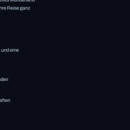
Ihre Reise ganz
 und eine
nden
aften