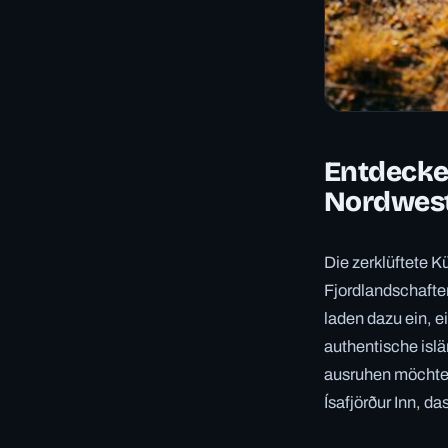
Entdecken
Nordwest
Die zerklüftete K
Fjordlandschafte
laden dazu ein, 
authentische isl
ausruhen möchten
Ísafjörður Inn, d