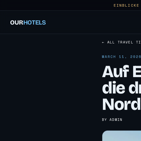
EINBLICKE
OUR
HOTELS
← ALL TRAVEL T
MARCH 11, 202
Auf 
die 
Nord
BY ADMIN