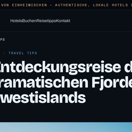
 VON EINHEIMISCHEN – AUTHENTISCHE, LOKALE HOTELS 
Hotels
Buchen
Reisetipps
Kontakt
IPS
6 · TRAVEL TIPS
Entdeckungsreise 
dramatischen Fjord
westislands