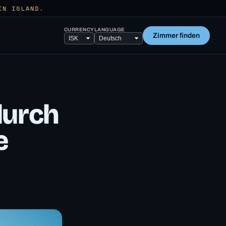
IN ISLAND.
CURRENCY
LANGUAGE
Zimmer finden
durch
e