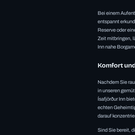
Bei einem Aufenth
entspannt erkunde
Reserve oder ein
Zeit mitbringen, 
Inn nahe Borgarn
Komfort und
Nachdem Sie raue
in unseren gemüt
Ísafjörður Inn bi
echten Geheimtipp
darauf konzentri
Sind Sie bereit, 