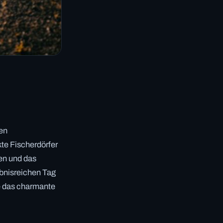
ten
te Fischerdörfer
en und das
bnisreichen Tag
e das charmante