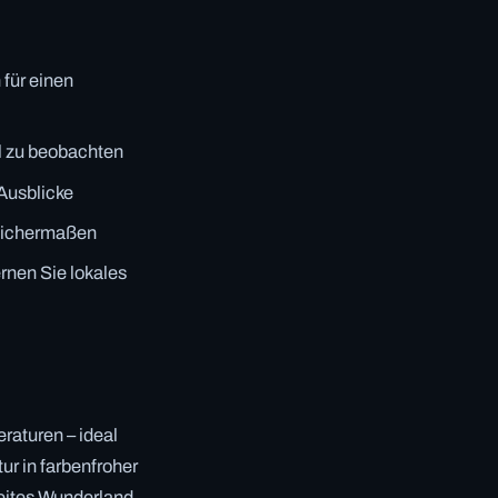
 für einen
l zu beobachten
 Ausblicke
leichermaßen
ernen Sie lokales
raturen – ideal
r in farbenfroher
neites Wunderland