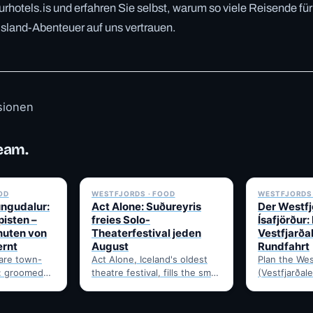
rhotels.is und erfahren Sie selbst, warum so viele Reisende für
Island-Abenteuer auf uns vertrauen.
sionen
eam.
✓ 6 JUL
✓ 6 JUL
OD
WESTFJORDS · FOOD
WESTFJORDS 
ungudalur:
Act Alone: Suðureyris
Der Westf
pisten –
freies Solo-
Ísafjörður:
nuten von
Theaterfestival jeden
Vestfjarða
ernt
August
Rundfahrt
rare town-
Act Alone, Iceland's oldest
Plan the Wes
a: groomed
theatre festival, fills the small
(Vestfjarðale
-country
Westfjords village of
950km touri
alur, home to
Suðureyri each August with
Ísafjörður. 
free solo…
timing, and 