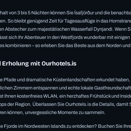
alt von 3 bis 5 Nächten können Sie Ísafjörður und die benachb
n. So bleibt genügend Zeit für Tagesausflüge in das Hornstran
en Abstecher zum majestätischen Wasserfall Dynjandi. Wenn S
lässt sich Ihr Abenteuer in den Westfjords wunderbar mit einige
es kombinieren – so erleben Sie das Beste aus dem Norden und
 Erholung mit Ourhotels.is
 Pfade und dramatische Küstenlandschaften erkundet haben, 
lichen Zimmern entspannen und echte lokale Gastfreundschaf
etet Ihnen kostenfreies WLAN, ein herzhaftes Frühstück und Insid
s der Region. Überlassen Sie Ourhotels.is die Details, damit 
eren können, unvergessliche Momente zu sammeln.
die Fjorde im Nordwesten Islands zu entdecken? Buchen Sie Ihr