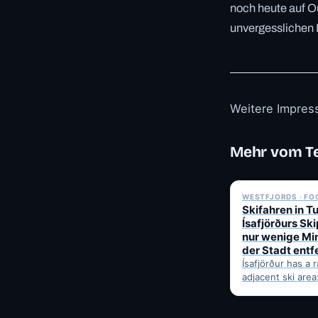
noch heute auf Ou
unvergesslichen 
Weitere Impres
Mehr vom T
WESTFJORDS · FO
Skifahren in T
Ísafjörðurs Ski
nur wenige Mi
der Stadt entf
Ísafjörður has a 
adjacent ski are
pistes and cross
tracks in Tungud
the historic…