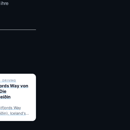
 ihre
✓ 6 JUL
· DRIVING
jords Way von
 Die
leiðin
tfjords Way
iðin), Iceland's
ng loop, from
Route notes,
gravel-road tips