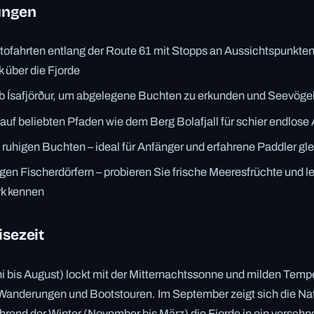
ungen
tofahrten entlang der Route 61 mit Stopps an Aussichtspunkten
 über die Fjorde
b Ísafjörður, um abgelegene Buchten zu erkunden und Seevöge
uf beliebten Pfaden wie dem Berg Bolafjall für schier endlose
n ruhigen Buchten – ideal für Anfänger und erfahrene Paddler g
gen Fischerdörfern – probieren Sie frische Meeresfrüchte und l
k kennen
isezeit
 bis August) lockt mit der Mitternachtssonne und milden Tempe
Wanderungen und Bootstouren. Im September zeigt sich die Natu
hrend der Winter (November bis März) die Fjorde in ein versch