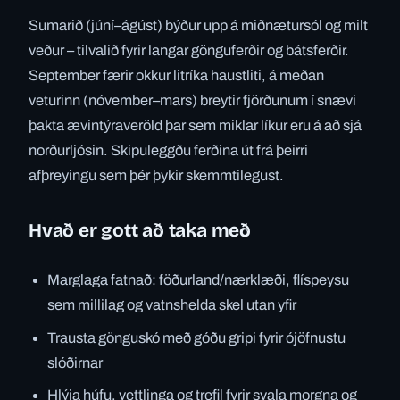
Sumarið (júní–ágúst) býður upp á miðnætursól og milt
veður – tilvalið fyrir langar gönguferðir og bátsferðir.
September færir okkur litríka haustliti, á meðan
veturinn (nóvember–mars) breytir fjörðunum í snævi
þakta ævintýraveröld þar sem miklar líkur eru á að sjá
norðurljósin. Skipuleggðu ferðina út frá þeirri
afþreyingu sem þér þykir skemmtilegust.
Hvað er gott að taka með
Marglaga fatnað: föðurland/nærklæði, flíspeysu
sem millilag og vatnshelda skel utan yfir
Trausta gönguskó með góðu gripi fyrir ójöfnustu
slóðirnar
Hlýja húfu, vettlinga og trefil fyrir svala morgna og