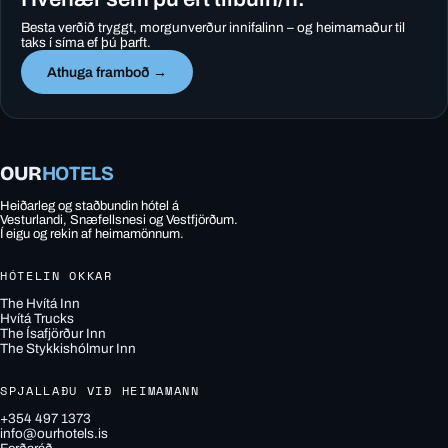
Besta verðið tryggt, morgunverður innifalinn – og heimamaður til
taks í síma ef þú þarft.
Athuga framboð →
OUR
HOTELS
Heiðarleg og staðbundin hótel á
Vesturlandi, Snæfellsnesi og Vestfjörðum.
Í eigu og rekin af heimamönnum.
HÓTELIN OKKAR
The Hvítá Inn
Hvítá Trucks
The Ísafjörður Inn
The Stykkishólmur Inn
SPJALLAÐU VIÐ HEIMAMANN
+354 497 1373
info@ourhotels.is