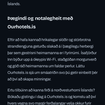
Íslands.
Þægindi og notalegheit með
Ourhotels.is
Eftir að hafa kannað hrikalegar slóðir og stórbrotna
strandlengjuna geturðu slakað á í þægilegu herbergi
þar sem gestrisni heimamanna er í fyrirrúmi. Ísafjörður
Inn býður upp á ókeypis Wi-Fi, staðgóðan morgunverð
og góð ráð heimamanna um faldar perlur. Láttu
Ourhotels.is sjá um smáatriðin svo þú getir einbeitt þér
að því að skapa minningar.
Ertu tilbúinn að kanna firði á norðvesturhorni Íslands?
Bókaðu gistingu í dag á Ourhotels.is og komstu að því
hvers vegna svo margir ferðalangar velja okkur fyrir