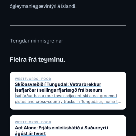
ógleymanleg ævintýri á Íslandi.
Tengdar minnisgreinar
Fleira frá teyminu.
✓ 6 JUL
WESTFJORDS · FOOD
Skíðasvæðið í Tungudal: Vetrarbrekkur
Ísafjarðar í seilingarfjarlægð frá bænum
Ísafjörður has a rare town-adjacent ski area: groomed
pistes and cross-country tracks in Tungudalur, home to
the historic…
✓ 6 JUL
WESTFJORDS · FOOD
Act Alone: Frjáls einleikshátíð á Suðureyri í
ágúst ár hvert