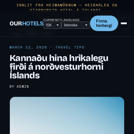
INNLIT FRÁ HEIMAMÖNNUM — HEIÐARLEG OG
STAÐBUNDIN HÓTEL Á ÍSLANDI.
CURRENCY
LANGUAGE
Finna
OUR
HOTELS
herbergi
← ALL TRAVEL TIPS
MARCH 11, 2026 · TRAVEL TIPS
Kannaðu hina hrikalegu
firði á norðvesturhorni
Íslands
BY ADMIN