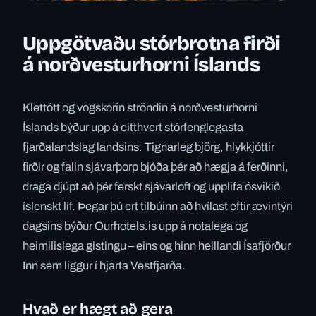
Uppgötvaðu stórbrotna firði
á norðvesturhorni Íslands
Klettótt og vogskorin ströndin á norðvesturhorni
Íslands býður upp á eitthvert stórfenglegasta
fjarðalandslag landsins. Tignarleg björg, hlykkjóttir
firðir og falin sjávarþorp bjóða þér að hægja á ferðinni,
draga djúpt að þér ferskt sjávarloft og upplifa ósvikið
íslenskt líf. Þegar þú ert tilbúinn að hvílast eftir ævintýri
dagsins býður Ourhotels.is upp á notalega og
heimilislega gistingu – eins og hinn heillandi Ísafjörður
Inn sem liggur í hjarta Vestfjarða.
Hvað er hægt að gera