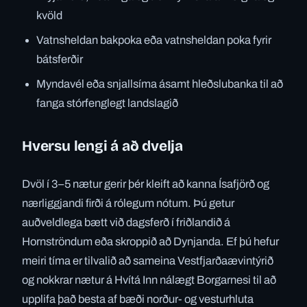
kvöld
Vatnsheldan bakpoka eða vatnsheldan poka fyrir
bátsferðir
Myndavél eða snjallsíma ásamt hleðslubanka til að
fanga stórfenglegt landslagið
Hversu lengi á að dvelja
Dvöl í 3–5 nætur gerir þér kleift að kanna Ísafjörð og
nærliggjandi firði á rólegum nótum. Þú getur
auðveldlega bætt við dagsferð í friðlandið á
Hornströndum eða skroppið að Dynjanda. Ef þú hefur
meiri tíma er tilvalið að sameina Vestfjarðaævintýrið
og nokkrar nætur á Hvítá Inn nálægt Borgarnesi til að
upplifa það besta af bæði norður- og vesturhluta