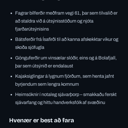
Fagrar bílferðir meðfram vegi 61, þar sem tilvalið er
að staldra við á útsýnisstöðum og njóta
fjarðarútsýnisins
Bátsferðir frá Ísafirði til að kanna afskekktar víkur og
skoða sjófugla
Gönguferðir um vinsælar slóðir, eins og á Bolafjall,
þar sem útsýnið er endalaust
Kajaksiglingar á lygnum fjörðum, sem henta jafnt
byrjendum sem lengra komnum
Heimsóknir í notaleg sjávarþorp – smakkaðu ferskt
sjávarfang og hittu handverksfólk af svæðinu
Hvenær er best að fara