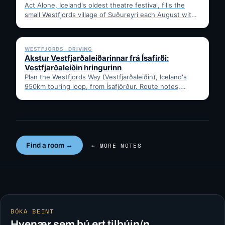
Act Alone, Iceland's oldest theatre festival, fills the
small Westfjords village of Suðureyri each August with
free solo…
✓ 6 JUL
WESTFJORDS · DRIVING
Akstur Vestfjarðaleiðarinnar frá Ísafirði:
Vestfjarðaleiðin hringurinn
Plan the Westfjords Way (Vestfjarðaleiðin), Iceland's
950km touring loop, from Ísafjörður. Route notes,
timing, and gravel-road tips —…
Find a room →
← MORE NOTES
BÓKA BEINT
Hvenær sem þú ert tilbúin/n.