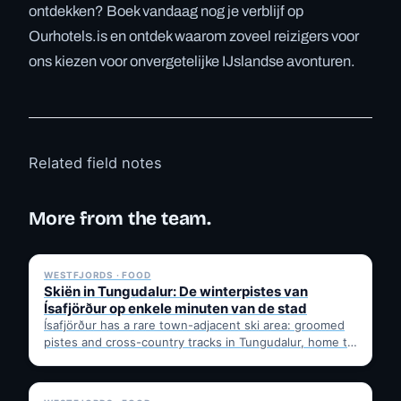
ontdekken? Boek vandaag nog je verblijf op
Ourhotels.is en ontdek waarom zoveel reizigers voor
ons kiezen voor onvergetelijke IJslandse avonturen.
Related field notes
More from the team.
✓ 6 JUL
WESTFJORDS · FOOD
Skiën in Tungudalur: De winterpistes van
Ísafjörður op enkele minuten van de stad
Ísafjörður has a rare town-adjacent ski area: groomed
pistes and cross-country tracks in Tungudalur, home to
the historic…
✓ 6 JUL