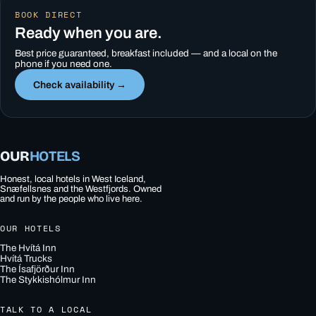
BOOK DIRECT
Ready when you are.
Best price guaranteed, breakfast included — and a local on the
phone if you need one.
Check availability →
OUR
HOTELS
Honest, local hotels in West Iceland,
Snæfellsnes and the Westfjords. Owned
and run by the people who live here.
OUR HOTELS
The Hvítá Inn
Hvítá Trucks
The Ísafjörður Inn
The Stykkishólmur Inn
TALK TO A LOCAL