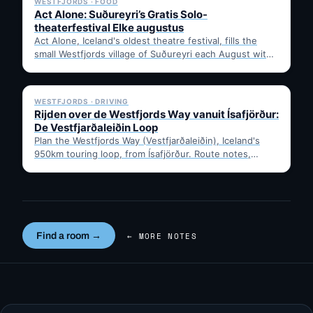
WESTFJORDS · FOOD
Act Alone: Suðureyri’s Gratis Solo-
theaterfestival Elke augustus
Act Alone, Iceland's oldest theatre festival, fills the
small Westfjords village of Suðureyri each August with
free solo…
✓ 6 JUL
WESTFJORDS · DRIVING
Rijden over de Westfjords Way vanuit Ísafjörður:
De Vestfjarðaleiðin Loop
Plan the Westfjords Way (Vestfjarðaleiðin), Iceland's
950km touring loop, from Ísafjörður. Route notes,
timing, and gravel-road tips —…
Find a room →
← MORE NOTES