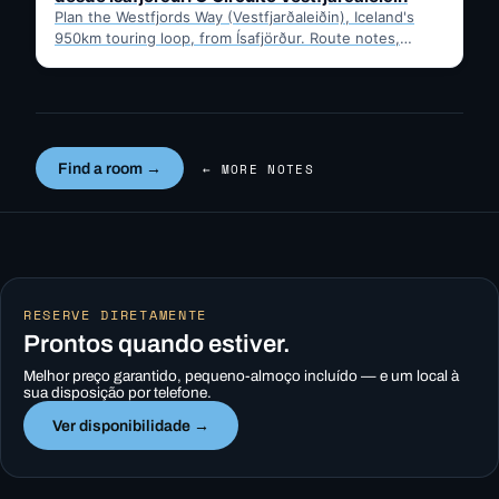
Plan the Westfjords Way (Vestfjarðaleiðin), Iceland's
950km touring loop, from Ísafjörður. Route notes,
timing, and gravel-road tips —…
Find a room →
← MORE NOTES
RESERVE DIRETAMENTE
Prontos quando estiver.
Melhor preço garantido, pequeno-almoço incluído — e um local à
sua disposição por telefone.
Ver disponibilidade →