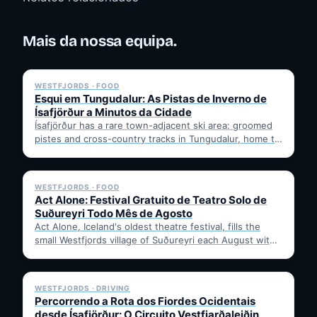
Mais da nossa equipa.
✓ 6 JUL
WESTFJORDS · FOOD
Esqui em Tungudalur: As Pistas de Inverno de
Ísafjörður a Minutos da Cidade
Ísafjörður has a rare town-adjacent ski area: groomed
pistes and cross-country tracks in Tungudalur, home to
the historic…
✓ 6 JUL
WESTFJORDS · FOOD
Act Alone: Festival Gratuito de Teatro Solo de
Suðureyri Todo Mês de Agosto
Act Alone, Iceland's oldest theatre festival, fills the
small Westfjords village of Suðureyri each August with
free solo…
✓ 6 JUL
WESTFJORDS · DRIVING
Percorrendo a Rota dos Fiordes Ocidentais
desde Ísafjörður: O Circuito Vestfjarðaleiðin