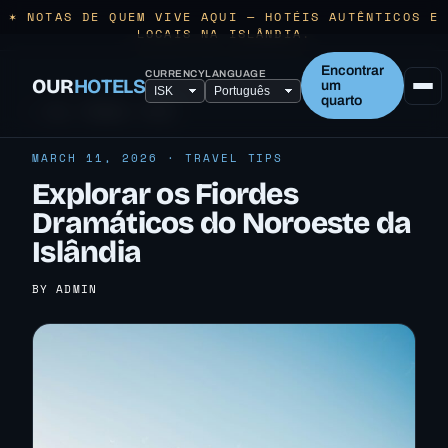
✶ NOTAS DE QUEM VIVE AQUI — HOTÉIS AUTÊNTICOS E
LOCAIS NA ISLÂNDIA.
Encontrar
CURRENCY
LANGUAGE
OUR
HOTELS
um
quarto
← ALL TRAVEL TIPS
MARCH 11, 2026 · TRAVEL TIPS
Explorar os Fiordes
Dramáticos do Noroeste da
Islândia
BY ADMIN