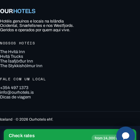
OUR
HOTELS
Hotéis genuínos e locais na Islândia
Ocidental, Snæfellsnes e nos Westfjords.
Geridos e operados por quem aqui vive.
NOSSOS HOTÉIS
The Hvítá Inn
Hvítá Trucks
The Ísafjörður Inn
The Stykkishólmur Inn
FALE COM UM LOCAL
+354 497 1373
info@ourhotels.is
Dicas de viagem
Iceland · © 2026 Ourhotels ehf.
Check rates
→
from 14,000 ISK