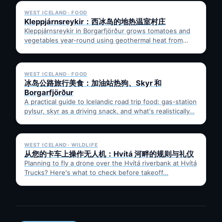
WEST ICELAND · FOOD
Kleppjárnsreykir：西冰岛的地热温室村庄
Kleppjárnsreykir in Borgarfjörður grows tomatoes and
vegetables year-round using geothermal heat from
nearby Deildartunguhver. Learn how it works,…
✓ 6 JUL
WEST ICELAND · FOOD
冰岛公路旅行美食：加油站热狗、Skyr 和
Borgarfjörður
A practical guide to Icelandic road trip food: gas-station
pylsur, skyr as a driving snack, and what's realistically…
✓ 6 JUL
WEST ICELAND · WILDLIFE
从您的卡车上操作无人机：Hvítá 河畔的规则与礼仪
Planning to fly a drone over the Hvítá riverbank at Hvítá
Trucks? Here's what to check before takeoff…