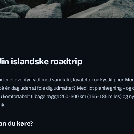
in islandske roadtrip
and er et eventyr fyldt med vandfald, lavafelter og kystklipper. Me
 på én dag uden at føle dig udmattet? Med lidt planlægning – og d
du komfortabelt tilbagelægge 250-300 km (155-185 miles) og ny
ik.
an du køre?