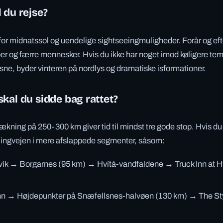
 du rejse?
r midnatssol og uendelige sightseeingmuligheder. Forår og eft
r og færre mennesker. Hvis du ikke har noget imod køligere tem
 sne, byder vinteren på nordlys og dramatiske isformationer.
kal du sidde bag rattet?
ækning på 250-300 km giver tid til mindst tre gode stop. Hvis du
ingvejen i mere afslappede segmenter, såsom:
vík → Borgarnes (95 km) → Hvítá-vandfaldene → Truck Inn at H
Inn → Højdepunkter på Snæfellsnes-halvøen (130 km) → The St