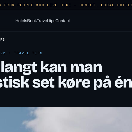
S FROM PEOPLE WHO LIVE HERE — HONEST, LOCAL HOTEL
Hotels
Book
Travel tips
Contact
IPS
026 · TRAVEL TIPS
 langt kan man
stisk set køre på é