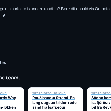
gge din perfekte islandske roadtrip? Book dit ophold via Ourhotels
lle!
otes
he team.
✓ 6 JUL
✓ 6 JUL
IVING
WESTFJORDS · DRIVING
WESTFJORDS 
jords Way
Rauðisandur Strand: En
Sådan komm
lang dagstur til den røde
Ísafjörður:
in-løkken
sand fra Ísafjörður
bil fra Rey