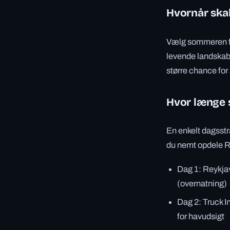
Hvornår skal
Vælg sommeren fo
levende landskabe
større chance for
Hvor længe s
En enkelt dagsstr
du nemt opdele R
Dag 1: Reykja
(overnatning)
Dag 2: Truck 
for havudsigt