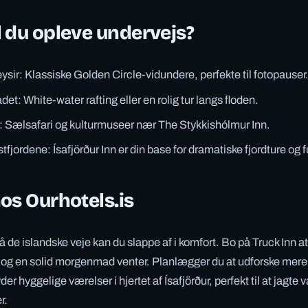
 du opleve undervejs?
ysir: Klassiske Golden Circle-vidundere, perfekte til fotopauser
et: White-water rafting eller en rolig tur langs floden.
: Sælsafari og kulturmuseer nær The Stykkishólmur Inn.
estfjordene: Ísafjörður Inn er din base for dramatiske fjordture og 
os Ourhotels.is
å de islandske veje kan du slappe af i komfort. Bo på Truck Inn at
 og en solid morgenmad venter. Planlægger du at udforske mere
yder hyggelige værelser i hjertet af Ísafjörður, perfekt til at jagte
r.