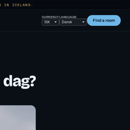
S IN ICELAND.
CURRENCY
LANGUAGE
Find a room
n dag?