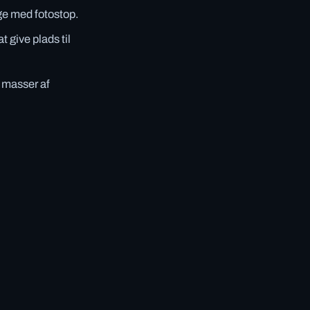
age med fotostop.
 give plads til
d masser af