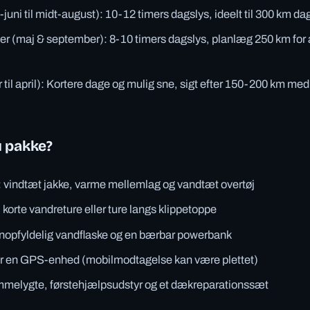
uni til midt-august): 10-12 timers dagslys, ideelt til 300 km d
(maj & september): 8-10 timers dagslys, planlæg 250 km for at
r til april): Kortere dage og mulig sne, sigt efter 150-200 km me
u pakke?
: vindtæt jakke, varme mellemlag og vandtæt overtøj
 korte vandreture eller ture langs klippetoppe
nopfyldelig vandflaske og en bærbar powerbank
ler en GPS-enhed (mobilmodtagelse kan være plettet)
mmelygte, førstehjælpsudstyr og et dækreparationssæt