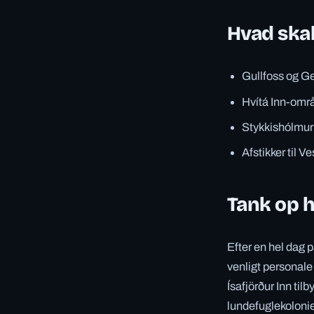
Hvad skal
Gullfoss og Ge
Hvítá Inn-områd
Stykkishólmur
Afstikker til V
Tank op h
Efter en hel dag p
venligt personale
Ísafjörður Inn tilb
lundefuglekolonie