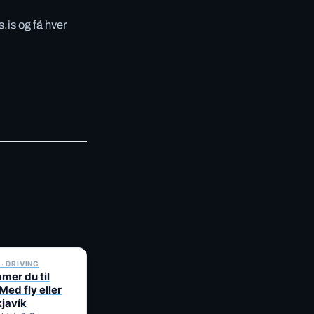
.is og få hver
✓ 6 JUL
· DRIVING
er du til
 Med fly eller
kjavík