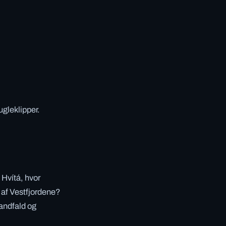
.
fugleklipper.
 Hvítá, hvor
 af Vestfjordene?
 vandfald og