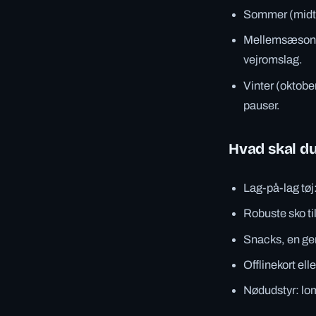
Sommer (midt-j
Mellemsæsoner 
vejromslag.
Vinter (oktobe
pauser.
Hvad skal d
Lag-på-lag tøj
Robuste sko til
Snacks, en ge
Offlinekort el
Nødudstyr: lo