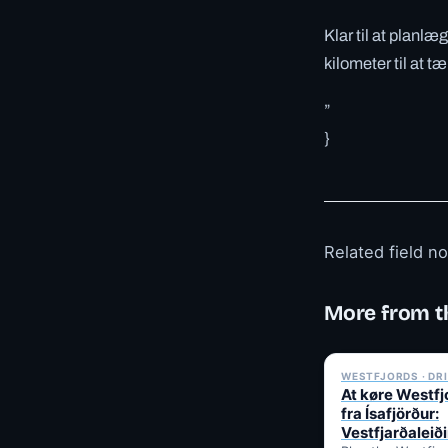
Klar til at planlæ
kilometer til at tæ
”
}
Related field n
More from t
WESTFJORDS · DR
At køre Westf
fra Ísafjörður:
Vestfjarðaleið