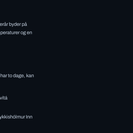
erår byder på
peraturer og en
 har to dage, kan
vítá
ykkishólmur Inn