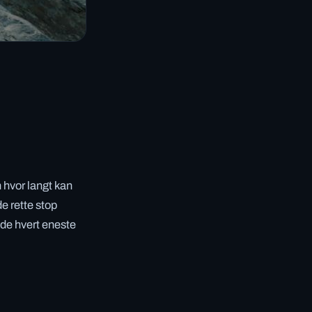
n hvor langt kan
e rette stop
de hvert eneste