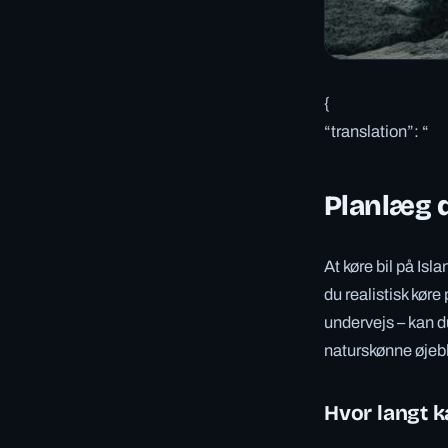
{
“translation”: “
Planlæg d
At køre bil på Isl
du realistisk køre
undervejs – kan 
naturskønne øjebl
Hvor langt k