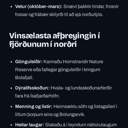
Vetur (október–mars):
Snævi þakktir tindar, frosnir
fossar og frábær skilyrði til að sjá norðurljós.
Vinsælasta afþreyingin í
fjörðunum í norðri
Gönguleiðir:
Kannaðu Hornstrandir Nature
Reserve eða fallegar gönguleiðir í kringum
Bolafjall.
Dýralífsskoðun:
Hvala- og lundaskoðunarferðir
fara frá Ísafjarðarhöfn.
Menning og listir:
Heimsæktu söfn og listagallerí í
litlum þorpum eins og Bolungarvík.
Heitar laugar:
Slakaðu á í leyndum náttúrulaugum