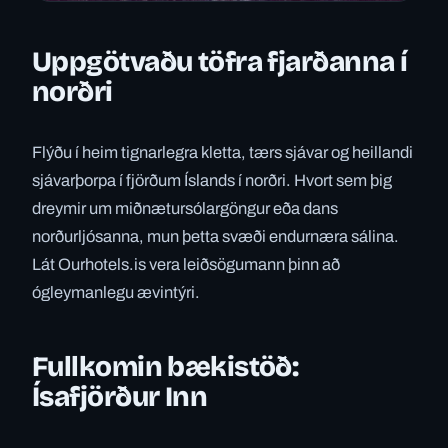
Uppgötvaðu töfra fjarðanna í
norðri
Flýðu í heim tignarlegra kletta, tærs sjávar og heillandi
sjávarþorpa í fjörðum Íslands í norðri. Hvort sem þig
dreymir um miðnætursólargöngur eða dans
norðurljósanna, mun þetta svæði endurnæra sálina.
Lát Ourhotels.is vera leiðsögumann þinn að
ógleymanlegu ævintýri.
Fullkomin bækistöð:
Ísafjörður Inn