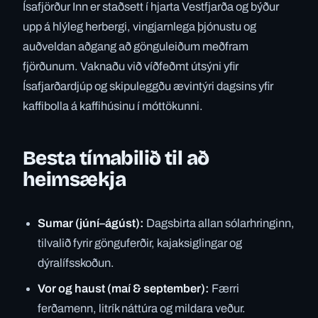
Ísafjörður Inn er staðsett í hjarta Vestfjarða og býður
upp á hlýleg herbergi, vingjarnlega þjónustu og
auðveldan aðgang að gönguleiðum meðfram
fjörðunum. Vaknaðu við víðfeðmt útsýni yfir
Ísafjarðardjúp og skipuleggðu ævintýri dagsins yfir
kaffibolla á kaffihúsinu í móttökunni.
Besta tímabilið til að
heimsækja
Sumar (júní–ágúst):
Dagsbirta allan sólarhringinn,
tilvalið fyrir gönguferðir, kajaksiglingar og
dýralífsskoðun.
Vor og haust (maí & september):
Færri
ferðamenn, litrík náttúra og mildara veður.