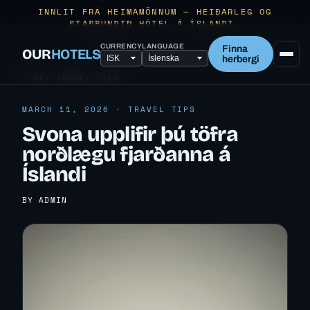
INNLIT FRÁ HEIMAMÖNNUM — HEIÐARLEG OG
STAÐBUNDIN HÓTEL Á ÍSLANDI.
CURRENCY
LANGUAGE
Finna
OUR
HOTELS
herbergi
← ALL TRAVEL TIPS
MARCH 11, 2026 · TRAVEL TIPS
Svona upplifir þú töfra
norðlægu fjarðanna á
Íslandi
BY ADMIN