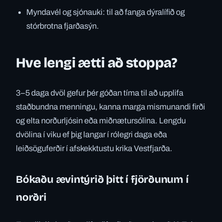
Myndavél og sjónauki: til að fanga dýralífið og
stórbrotna fjarðasýn.
Hve lengi ætti að stoppa?
3–5 daga dvöl gefur þér góðan tíma til að upplifa
staðbundna menningu, kanna marga mismunandi firði
og elta norðurljósin eða miðnætursólina. Lengdu
dvölina í viku ef þig langar í rólegri daga eða
leiðsöguferðir í afskekktustu krika Vestfjarða.
Bókaðu ævintýrið þitt í fjörðunum í
norðri