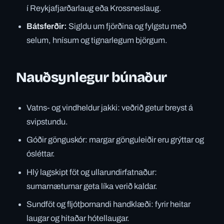
í Reykjafjarðarlaug eða Krossneslaug.
Bátsferðir:
Sigldu um fjörðina og fylgstu með
selum, hnísum og tignarlegum björgum.
Nauðsynlegur búnaður
Vatns- og vindheldur jakki: veðrið getur breyst á
svipstundu.
Góðir gönguskór: margar gönguleiðir eru grýttar og
ósléttar.
Hlý lagskipt föt og ullarundirfatnaður:
sumarnæturnar geta líka verið kaldar.
Sundföt og fljótþornandi handklæði: fyrir heitar
laugar og hitaðar hótellaugar.