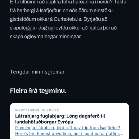
Ertu tilbúin/n að upplifa töfra fjarðanna í norðri? Taktu
frá herbergi á Ísafjörður Inn eða öðrum einstöku
gististöðum okkar á Ourhotels.is. Byrjaðu að
skipuleggja í dag og leyfðu okkur að hjálpa þér að
skapa ógleymanlegar minningar.
Tengdar minnisgreinar
Fleira frá teyminu.
✓ 6 JUL
WESTFJORDS · WILDLIFE
Látrabjarg fuglabjarg: Löng dagsferð til
lundahöfuðborgar Evrópu
Planning a Látrabjarg bird cliff day trip from Ísafjörður?
Here's the honest drive time, best months for puffins,