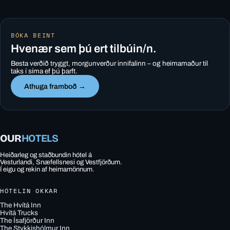
BÓKA BEINT
Hvenær sem þú ert tilbúin/n.
Besta verðið tryggt, morgunverður innifalinn – og heimamaður til
taks í síma ef þú þarft.
Athuga framboð →
OUR
HOTELS
Heiðarleg og staðbundin hótel á
Vesturlandi, Snæfellsnesi og Vestfjörðum.
Í eigu og rekin af heimamönnum.
HÓTELIN OKKAR
The Hvítá Inn
Hvítá Trucks
The Ísafjörður Inn
The Stykkishólmur Inn