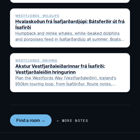
…
✓ 6 JUL
WESTFJORDS · WILDLIFE
Hvalaskoðun frá Ísafjarðardjúpi: Bátsferðir út frá
Ísafirði
Humpback and minke whales, white-beaked dolphins
and porpoises feed in Ísafjarðardjúp all summer. Boats
leave from Ísafjörður harbour,…
✓ 6 JUL
WESTFJORDS · DRIVING
Akstur Vestfjarðaleiðarinnar frá Ísafirði:
Vestfjarðaleiðin hringurinn
Plan the Westfjords Way (Vestfjarðaleiðin), Iceland's
950km touring loop, from Ísafjörður. Route notes,
timing, and gravel-road tips —…
Find a room →
← MORE NOTES