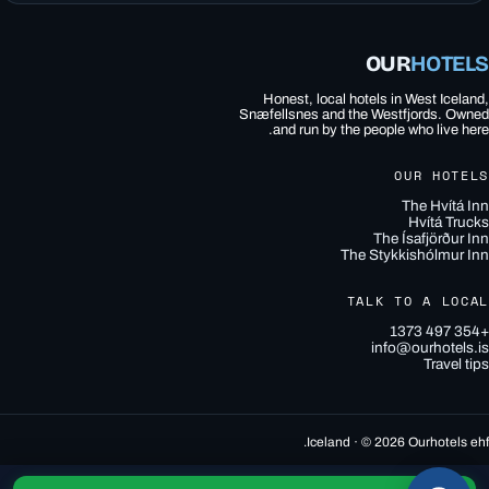
OUR
HOTELS
Honest, local hotels in West Iceland,
Snæfellsnes and the Westfjords. Owned
and run by the people who live here.
OUR HOTELS
The Hvítá Inn
Hvítá Trucks
The Ísafjörður Inn
The Stykkishólmur Inn
TALK TO A LOCAL
+354 497 1373
info@ourhotels.is
Travel tips
Iceland · © 2026 Ourhotels ehf.