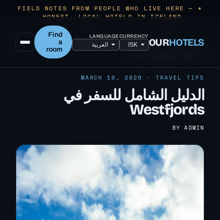
✶ FIELD NOTES FROM PEOPLE WHO LIVE HERE —
HONEST, LOCAL HOTELS IN ICELAND.
Find
LANGUAGE
CURRENCY
OUR
HOTELS
a
room
← ALL TRAVEL TIPS
MARCH 10, 2026 · TRAVEL TIPS
الدليل الشامل للسفر في
Westfjords
BY ADMIN