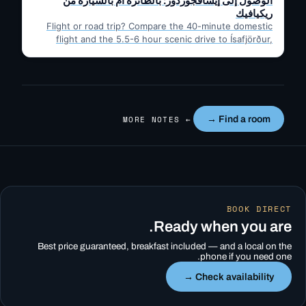
الوصول إلى إيسافجوردور: بالطائرة أم بالسيارة من
ريكيافيك
Flight or road trip? Compare the 40-minute domestic
flight and the 5.5-6 hour scenic drive to Ísafjörður,
then…
← MORE NOTES
Find a room →
BOOK DIRECT
Ready when you are.
Best price guaranteed, breakfast included — and a local on the
phone if you need one.
Check availability →