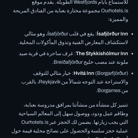
للاستمتاع بأيام Westfjords الطويلة. يقدم موقع
Ourhotels.is مجموعة مختارة بعناية من الفنادق المريحة
والمميزة:
Ísafjörður Inn
: يقع في قلب Ísafjörður، وهو مثالي
لاستكشاف المعارض الفنية وتذوق المأكولات المحلية.
The Stykkishólmur Inn
: غرف ساحرة في قرية صيد
ملونة عند مصب خليج Breiðafjörður.
Hvítá Inn
(Borgarfjörður): خيار مثالي للتوقف
والاستراحة عند التوجه شمالاً من Reykjavík، بالقرب
من Borgarnes.
تتميز كل منشأة من منشآتنا بمرافق مدروسة بعناية،
وطاقم عمل ودود، ووصول سهل إلى المعالم السياحية
التي يجب زيارتها. يضمن لك الحجز عبر Ourhotels.is
عملية حجز سلسة والحصول على نصائح محلية قيمة حول