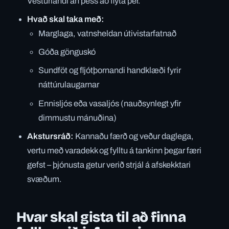
Vesturlandi án þess að flýta þér.
Hvað skal taka með:
Marglaga, vatnsheldan útivistarfatnað
Góða gönguskó
Sundföt og fljótþornandi handklæði fyrir
náttúrulaugarnar
Ennisljós eða vasaljós (nauðsynlegt yfir
dimmustu mánuðina)
Akstursráð:
Kannaðu færð og veður daglega,
vertu með varadekk og fylltu á tankinn þegar færi
gefst – þjónusta getur verið strjál á afskekktari
svæðum.
Hvar skal gista til að finna