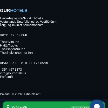
OUR
HOTELS
Heiðarleg og staðbundin hótel á
Vesturlandi, Snæfellsnesi og Vestfjörðum.
Í eigu og rekin af heimamönnum.
HÓTELIN OKKAR
The Hvítá Inn
Hvítá Trucks
The Ísafjörður Inn
The Stykkishólmur Inn
SPJALLAÐU VIÐ HEIMAMANN
+354 497 1373
info@ourhotels.is
Ferðaráð
Iceland · © 2026 Ourhotels ehf.
Check rates