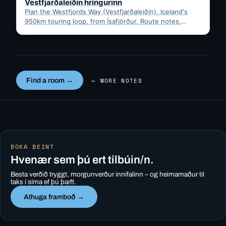
Vestfjarðaleiðin hringurinn
Plan the Westfjords Way (Vestfjarðaleiðin), Iceland's
950km touring loop, from Ísafjörður. Route notes,
timing, and gravel-road tips —…
Find a room →
← MORE NOTES
BÓKA BEINT
Hvenær sem þú ert tilbúin/n.
Besta verðið tryggt, morgunverður innifalinn – og heimamaður til
taks í síma ef þú þarft.
Athuga framboð →