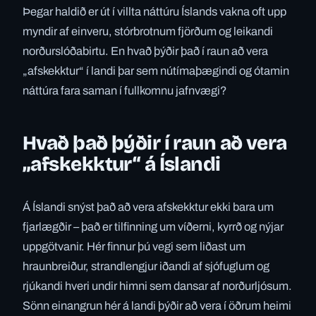
Þegar haldið er út í villta náttúru Íslands vakna oft upp
myndir af einveru, stórbrotnum fjörðum og leikandi
norðurslóðabirtu. En hvað þýðir það í raun að vera
„afskekktur“ í landi þar sem nútímaþægindi og ótamin
náttúra fara saman í fullkomnu jafnvægi?
Hvað það þýðir í raun að vera
„afskekktur“ á Íslandi
Á Íslandi snýst það að vera afskekktur ekki bara um
fjarlægðir – það er tilfinning um víðerni, kyrrð og nýjar
uppgötvanir. Hér finnur þú vegi sem liðast um
hraunbreiður, strandlengjur iðandi af sjófuglum og
rjúkandi hveri undir himni sem dansar af norðurljósum.
Sönn einangrun hér á landi þýðir að vera í öðrum heimi