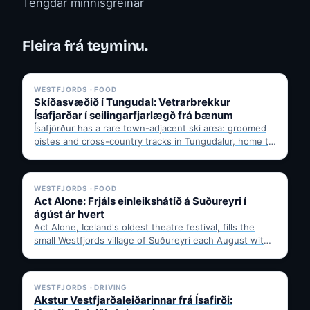
Tengdar minnisgreinar
Fleira frá teyminu.
✓ 6 JUL
WESTFJORDS · FOOD
Skíðasvæðið í Tungudal: Vetrarbrekkur
Ísafjarðar í seilingarfjarlægð frá bænum
Ísafjörður has a rare town-adjacent ski area: groomed
pistes and cross-country tracks in Tungudalur, home to
the historic…
✓ 6 JUL
WESTFJORDS · FOOD
Act Alone: Frjáls einleikshátíð á Suðureyri í
ágúst ár hvert
Act Alone, Iceland's oldest theatre festival, fills the
small Westfjords village of Suðureyri each August with
free solo…
✓ 6 JUL
WESTFJORDS · DRIVING
Akstur Vestfjarðaleiðarinnar frá Ísafirði: