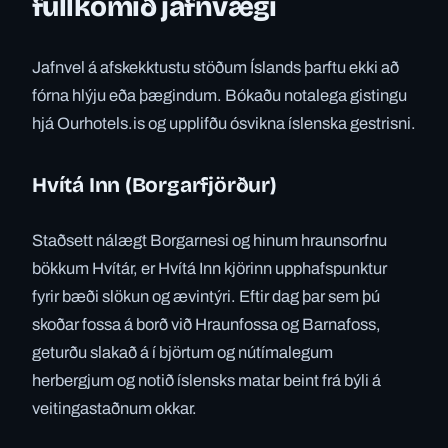
fullkomið jafnvægi
Jafnvel á afskekktustu stöðum Íslands þarftu ekki að
fórna hlýju eða þægindum. Bókaðu notalega gistingu
hjá Ourhotels.is og upplifðu ósvikna íslenska gestrisni.
Hvítá Inn (Borgarfjörður)
Staðsett nálægt Borgarnesi og hinum hraunsorfnu
bökkum Hvítár, er Hvítá Inn kjörinn upphafspunktur
fyrir bæði slökun og ævintýri. Eftir dag þar sem þú
skoðar fossa á borð við Hraunfossa og Barnafoss,
geturðu slakað á í björtum og nútímalegum
herbergjum og notið íslensks matar beint frá býli á
veitingastaðnum okkar.