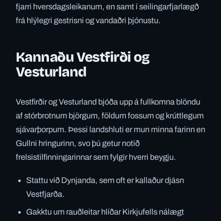
fjarri hversdagsleikanum, en samt í seilingarfjarlægð
frá hlýlegri gestrisni og vandaðri þjónustu.
Kannaðu Vestfirði og
Vesturland
Vestfirðir og Vesturland bjóða upp á fullkomna blöndu
af stórbrotnum björgum, földum fossum og krúttlegum
sjávarþorpum. Þessi landshluti er mun minna farinn en
Gullni hringurinn, svo þú getur notið
frelsistilfinningarinnar sem fylgir hverri beygju.
Stattu við Dynjanda, sem oft er kallaður djásn
Vestfjarða.
Gakktu um rauðleitar hlíðar Kirkjufells nálægt