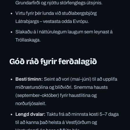
Grundarfirði og njóttu stórfenglegs útsýnis.
Virtu fyrir þér lunda við stuðlabergsbjörg
Látrabjargs – vestasta odda Evrópu.
Slakaðu á í náttúrulegum laugum sem leynast á
Tröllaskaga.
Góð ráð fyrir ferðalagið
Besti tíminn:
Seint að vori (maí–júní) til að upplifa
miðnætursólina og blíðviðri. Snemma hausts
(september–október) fyrir haustlitina og
norðurljósaleit.
Lengd dvalar:
Taktu frá að minnsta kosti 5–7 daga
til að kanna það helsta á Vestfjörðum og