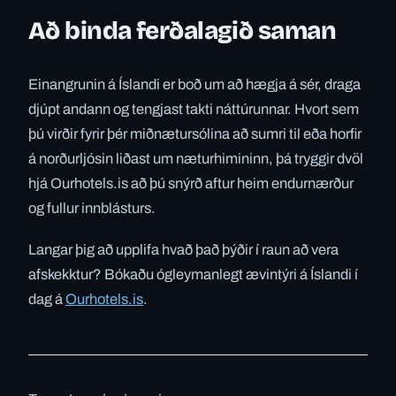
Að binda ferðalagið saman
Einangrunin á Íslandi er boð um að hægja á sér, draga
djúpt andann og tengjast takti náttúrunnar. Hvort sem
þú virðir fyrir þér miðnætursólina að sumri til eða horfir
á norðurljósin liðast um næturhimininn, þá tryggir dvöl
hjá Ourhotels.is að þú snýrð aftur heim endurnærður
og fullur innblásturs.
Langar þig að upplifa hvað það þýðir í raun að vera
afskekktur? Bókaðu ógleymanlegt ævintýri á Íslandi í
dag á
Ourhotels.is
.