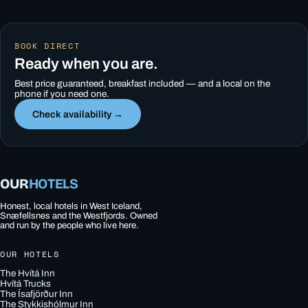
BOOK DIRECT
Ready when you are.
Best price guaranteed, breakfast included — and a local on the
phone if you need one.
Check availability →
OUR
HOTELS
Honest, local hotels in West Iceland,
Snæfellsnes and the Westfjords. Owned
and run by the people who live here.
OUR HOTELS
The Hvítá Inn
Hvítá Trucks
The Ísafjörður Inn
The Stykkishólmur Inn