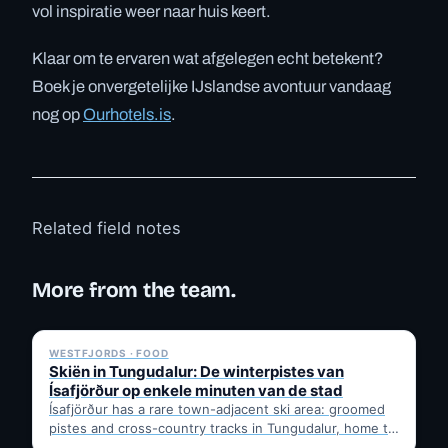
vol inspiratie weer naar huis keert.
Klaar om te ervaren wat afgelegen echt betekent?
Boek je onvergetelijke IJslandse avontuur vandaag
nog op
Ourhotels.is
.
Related field notes
More from the team.
✓ 6 JUL
WESTFJORDS · FOOD
Skiën in Tungudalur: De winterpistes van
Ísafjörður op enkele minuten van de stad
Ísafjörður has a rare town-adjacent ski area: groomed
pistes and cross-country tracks in Tungudalur, home to
the historic…