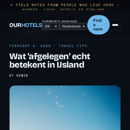
✶ FIELD NOTES FROM PEOPLE WHO LIVE HERE —
HONEST, LOCAL HOTELS IN ICELAND.
Find
CURRENCY
LANGUAGE
OUR
HOTELS
a
room
← ALL TRAVEL TIPS
FEBRUARY 4, 2026 · TRAVEL TIPS
Wat ‘afgelegen’ echt
betekent in IJsland
BY ADMIN