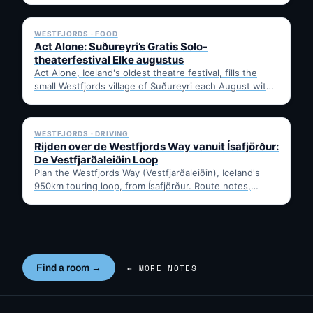
✓ 6 JUL
WESTFJORDS · FOOD
Act Alone: Suðureyri’s Gratis Solo-
theaterfestival Elke augustus
Act Alone, Iceland's oldest theatre festival, fills the
small Westfjords village of Suðureyri each August with
free solo…
✓ 6 JUL
WESTFJORDS · DRIVING
Rijden over de Westfjords Way vanuit Ísafjörður:
De Vestfjarðaleiðin Loop
Plan the Westfjords Way (Vestfjarðaleiðin), Iceland's
950km touring loop, from Ísafjörður. Route notes,
timing, and gravel-road tips —…
Find a room →
← MORE NOTES