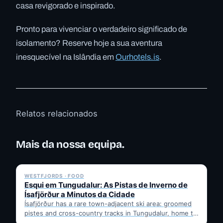
casa revigorado e inspirado.
Pronto para vivenciar o verdadeiro significado de
isolamento? Reserve hoje a sua aventura
inesquecível na Islândia em
Ourhotels.is
.
Relatos relacionados
Mais da nossa equipa.
✓ 6 JUL
WESTFJORDS · FOOD
Esqui em Tungudalur: As Pistas de Inverno de
Ísafjörður a Minutos da Cidade
Ísafjörður has a rare town-adjacent ski area: groomed
pistes and cross-country tracks in Tungudalur, home to
the historic…