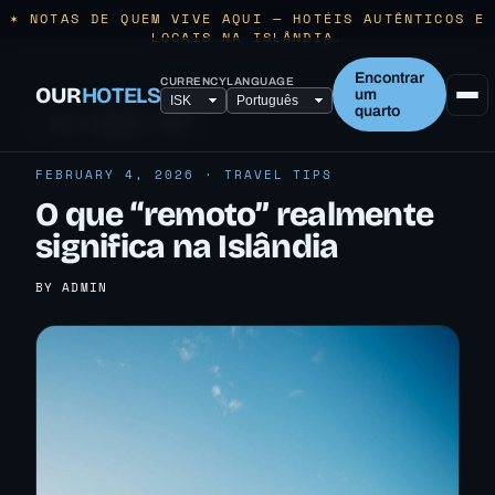
✶ NOTAS DE QUEM VIVE AQUI — HOTÉIS AUTÊNTICOS E
LOCAIS NA ISLÂNDIA.
Encontrar
CURRENCY
LANGUAGE
OUR
HOTELS
um
quarto
← ALL TRAVEL TIPS
FEBRUARY 4, 2026 · TRAVEL TIPS
O que “remoto” realmente
significa na Islândia
BY ADMIN