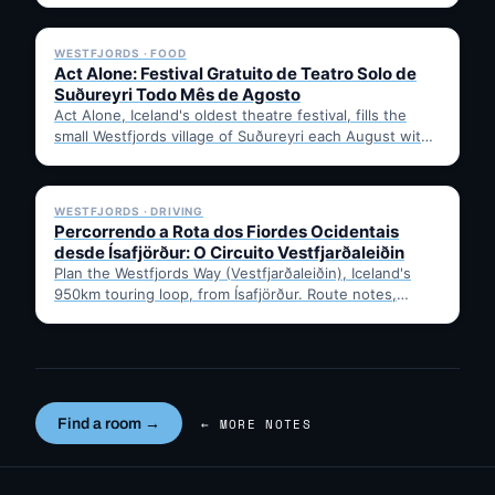
✓ 6 JUL
WESTFJORDS · FOOD
Act Alone: Festival Gratuito de Teatro Solo de
Suðureyri Todo Mês de Agosto
Act Alone, Iceland's oldest theatre festival, fills the
small Westfjords village of Suðureyri each August with
free solo…
✓ 6 JUL
WESTFJORDS · DRIVING
Percorrendo a Rota dos Fiordes Ocidentais
desde Ísafjörður: O Circuito Vestfjarðaleiðin
Plan the Westfjords Way (Vestfjarðaleiðin), Iceland's
950km touring loop, from Ísafjörður. Route notes,
timing, and gravel-road tips —…
Find a room →
← MORE NOTES