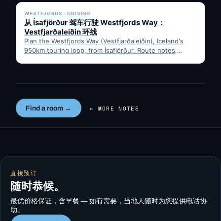
WESTFJORDS · DRIVING
从 Ísafjörður 驾车行驶 Westfjords Way：
Vestfjarðaleiðin 环线
Plan the Westfjords Way (Vestfjarðaleiðin), Iceland's
950km touring loop, from Ísafjörður. Route notes,
timing, and gravel-road tips —…
Find a room →
← MORE NOTES
直接预订
随时恭候。
最优价格保证，含早餐 — 如有需要，当地人随时为您提供电话协
助。