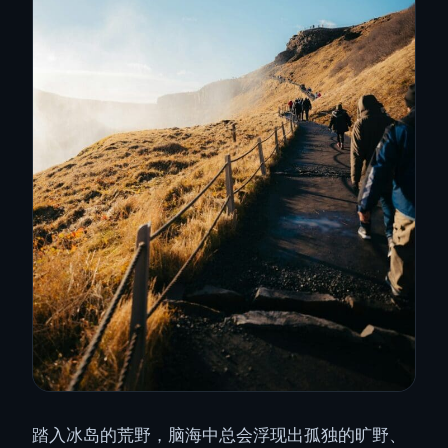
踏入冰岛的荒野，脑海中总会浮现出孤独的旷野、