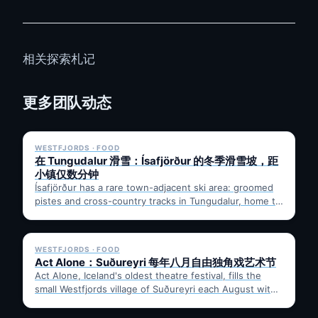
相关探索札记
更多团队动态
✓ 6 JUL
WESTFJORDS · FOOD
在 Tungudalur 滑雪：Ísafjörður 的冬季滑雪坡，距
小镇仅数分钟
Ísafjörður has a rare town-adjacent ski area: groomed
pistes and cross-country tracks in Tungudalur, home to
the historic…
✓ 6 JUL
WESTFJORDS · FOOD
Act Alone：Suðureyri 每年八月自由独角戏艺术节
Act Alone, Iceland's oldest theatre festival, fills the
small Westfjords village of Suðureyri each August with
free solo…
✓ 6 JUL