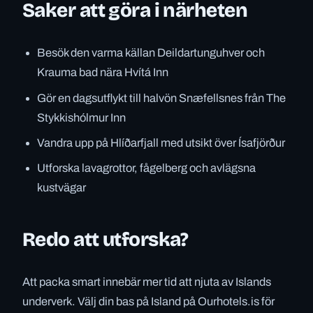
Saker att göra i närheten
Besök den varma källan Deildartunguhver och
Krauma bad nära Hvítá Inn
Gör en dagsutflykt till halvön Snæfellsnes från The
Stykkishólmur Inn
Vandra upp på Hlíðarfjall med utsikt över Ísafjörður
Utforska lavagrottor, fågelberg och avlägsna
kustvägar
Redo att utforska?
Att packa smart innebär mer tid att njuta av Islands
underverk. Välj din bas på Island på Ourhotels.is för