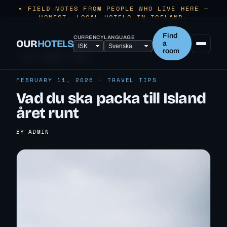
✶ FIELD NOTES FROM PEOPLE WHO LIVE HERE —
HONEST, LOCAL HOTELS IN ICELAND.
Find
CURRENCY
LANGUAGE
OUR
HOTELS
a
room
← ALL TRAVEL TIPS
FEBRUARY 11, 2026 · TRAVEL TIPS
Vad du ska packa till Island
året runt
BY ADMIN