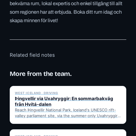
bekväma rum, lokal expertis och enkel tillgång till allt
som regionen har att erbjuda. Boka ditt rum idag och
skapa minnen för livet!
Related field notes
More from the team.
✓ 6 JUL
WEST ICELAND · DRIVING
Þingvellir via Uxahryggir: En sommarbakväg
från Hvítá-dalen
Reach Þingvellir National Park, Iceland's UNESCO rift-
valley parliament site, via the summer-only Uxahryggir
mountain road from Hvítá Inn…
✓ 6 JUL