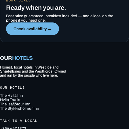
BOOK DIRECT
Ready when you are.
Best price guaranteed, breakfast included — and a local on the
phone if you need one.
Check availability →
OUR
HOTELS
Honest, local hotels in West Iceland,
Snæfellsnes and the Westfjords. Owned
and run by the people who live here.
OUR HOTELS
The Hvítá Inn
Hvítá Trucks
The Ísafjörður Inn
The Stykkishólmur Inn
TALK TO A LOCAL
+354 497 1373