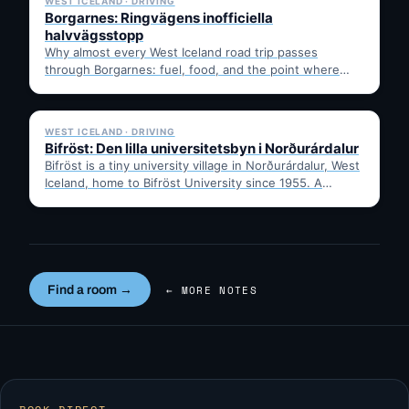
WEST ICELAND · DRIVING
Borgarnes: Ringvägens inofficiella
halvvägsstopp
Why almost every West Iceland road trip passes
through Borgarnes: fuel, food, and the point where
Route 1…
✓ 6 JUL
WEST ICELAND · DRIVING
Bifröst: Den lilla universitetsbyn i Norðurárdalur
Bifröst is a tiny university village in Norðurárdalur, West
Iceland, home to Bifröst University since 1955. A
quick…
Find a room →
← MORE NOTES