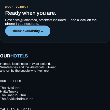
BOOK DIRECT
Ready when you are.
Best price guaranteed, breakfast included — and a local on the
phone if you need one.
Check availability →
OUR
HOTELS
Honest, local hotels in West Iceland,
Snæfellsnes and the Westfjords. Owned
and run by the people who live here.
OUR HOTELS
The Hvítá Inn
Hvítá Trucks
The Ísafjörður Inn
The Stykkishólmur Inn
TALK TO A LOCAL