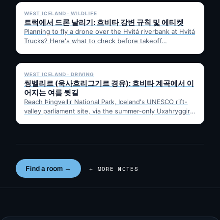
WEST ICELAND · WILDLIFE
트럭에서 드론 날리기: 흐비타 강변 규칙 및 에티켓
Planning to fly a drone over the Hvítá riverbank at Hvítá
Trucks? Here's what to check before takeoff…
✓ 6 JUL
WEST ICELAND · DRIVING
씽벨리르 (욱사흐리그기르 경유): 흐비타 계곡에서 이
어지는 여름 뒷길
Reach Þingvellir National Park, Iceland's UNESCO rift-
valley parliament site, via the summer-only Uxahryggir
mountain road from Hvítá Inn…
Find a room →
← MORE NOTES