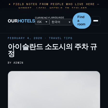
✶ FIELD NOTES FROM PEOPLE WHO LIVE HERE —
HONEST, LOCAL HOTELS IN ICELAND.
Find
LANGUAGE
CURRENCY
OUR
HOTELS
a
room
← ALL TRAVEL TIPS
FEBRUARY 4, 2026 · TRAVEL TIPS
아이슬란드 소도시의 주차 규
정
BY ADMIN