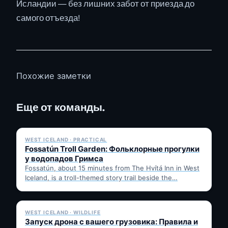
Исландии — без лишних забот от приезда до
самого отъезда!
Похожие заметки
Еще от команды.
✓ 6 JUL
WEST ICELAND · PRACTICAL
Fossatún Troll Garden: Фольклорные прогулки
у водопадов Гримса
Fossatún, about 15 minutes from The Hvítá Inn in West
Iceland, is a troll-themed story trail beside the…
✓ 6 JUL
WEST ICELAND · WILDLIFE
Запуск дрона с вашего грузовика: Правила и