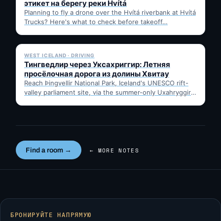
этикет на берегу реки Hvítá
Planning to fly a drone over the Hvítá riverbank at Hvítá
Trucks? Here's what to check before takeoff…
✓ 6 JUL
WEST ICELAND · DRIVING
Тингведлир через Уксахриггир: Летняя
просёлочная дорога из долины Хвитау
Reach Þingvellir National Park, Iceland's UNESCO rift-
valley parliament site, via the summer-only Uxahryggir
mountain road from Hvítá Inn…
Find a room →
← MORE NOTES
БРОНИРУЙТЕ НАПРЯМУЮ