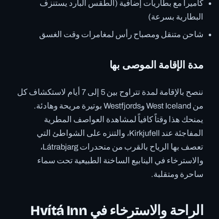
كاميرا مع بطاريات إضافية (الطقس البارد يستنزف
البطارية بسرعة)
شاحن متنقل ومصباح رأس لمغامرات وقت الغسق
مدة الإقامة الموصى بها
ننصح بالإقامة لمدة تتراوح بين 5 إلى 7 أيام لاستكشاف كل
من West Iceland وWestfjords بوتيرة مريحة وهادئة.
يمنحك هذا وقتاً كافياً لمشاهدة العواصف المطرية
المفاجئة عند Kirkjufell، والتنزه على الشواطئ التي
تعصف بها الرياح بالقرب من منحدرات Látrabjarg،
والاسترخاء في الينابيع الساخنة الطبيعية تحت سماء
ساحرة ومتقلبة.
الراحة والاسترخاء في Hvítá Inn