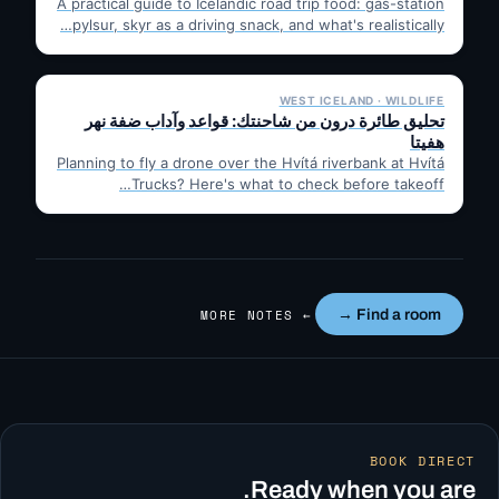
A practical guide to Icelandic road trip food: gas-station
pylsur, skyr as a driving snack, and what's realistically…
✓ 6 JUL
WEST ICELAND · WILDLIFE
تحليق طائرة درون من شاحنتك: قواعد وآداب ضفة نهر
هفيتا
Planning to fly a drone over the Hvítá riverbank at Hvítá
Trucks? Here's what to check before takeoff…
← MORE NOTES
Find a room →
BOOK DIRECT
Ready when you are.