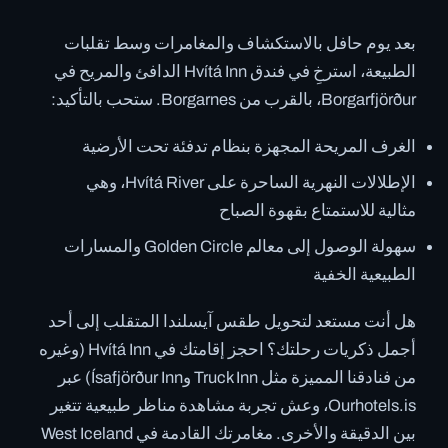
بعد يوم حافل بالاستكشاف والمغامرات وسط تقلبات
الطبيعة، استرخِ في فندق Hvítá Inn الدافئ والمريح في
Borgarfjörður، بالقرب من Borgarnes. ستحب بالتأكيد:
الغرف المريحة المجهزة بنظام تدفئة تحت الأرضية
الإطلالات النهرية الساحرة على Hvítá River، وهي
مثالية للاستمتاع بقهوة الصباح
سهولة الوصول إلى معالم Golden Circle والمسارات
الطبيعية الخفية
هل أنت مستعد لتحويل طقس آيسلندا المتقلب إلى أحد
أجمل ذكريات رحلتك؟ احجز إقامتك في Hvítá Inn (وغيره
من فنادقنا المميزة مثل Truck Inn وÍsafjörður Inn) عبر
Ourhotels.is، وعش تجربة مشاهدة مناظر طبيعية تتغير
بين الدقيقة والأخرى. مغامرتك القادمة في West Iceland