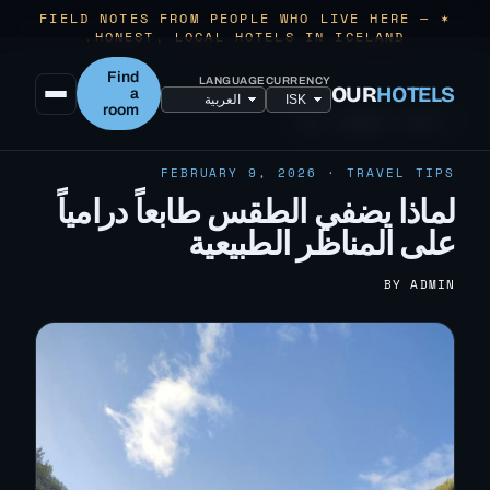
✶ FIELD NOTES FROM PEOPLE WHO LIVE HERE —
HONEST, LOCAL HOTELS IN ICELAND.
Find
LANGUAGE
CURRENCY
OUR
HOTELS
a
room
← ALL TRAVEL TIPS
FEBRUARY 9, 2026 · TRAVEL TIPS
لماذا يضفي الطقس طابعاً درامياً
على المناظر الطبيعية
BY ADMIN