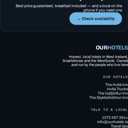
Best price guaranteed, breakfast included — and a local on the
phone if you need one.
Check availability →
OUR
HOTELS
Honest, local hotels in West Iceland,
Snæfellsnes and the Westfjords. Owned
and run by the people who live here.
OUR HOTELS
The Hvítá Inn
Hvítá Trucks
The Ísafjörður Inn
The Stykkishólmur Inn
TALK TO A LOCAL
+354 497 1373
info@ourhotels.is
Travel tips