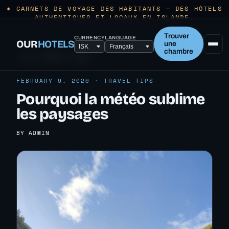
✶ CARNETS DE VOYAGE DES HABITANTS — DES HÔTELS
AUTHENTIQUES ET LOCAUX EN ISLANDE.
Trouver
CURRENCY
LANGUAGE
OUR
HOTELS
une
chambre
← ALL TRAVEL TIPS
FEBRUARY 9, 2026 · TRAVEL TIPS
Pourquoi la météo sublime
les paysages
BY ADMIN