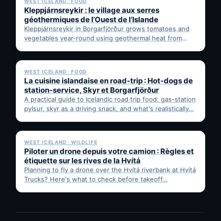
WEST ICELAND · FOOD
Kleppjárnsreykir : le village aux serres
géothermiques de l’Ouest de l’Islande
Kleppjárnsreykir in Borgarfjörður grows tomatoes and
vegetables year-round using geothermal heat from
nearby Deildartunguhver. Learn how it works,…
✓ 6 JUL
WEST ICELAND · FOOD
La cuisine islandaise en road-trip : Hot-dogs de
station-service, Skyr et Borgarfjörður
A practical guide to Icelandic road trip food: gas-station
pylsur, skyr as a driving snack, and what's realistically…
✓ 6 JUL
WEST ICELAND · WILDLIFE
Piloter un drone depuis votre camion : Règles et
étiquette sur les rives de la Hvítá
Planning to fly a drone over the Hvítá riverbank at Hvítá
Trucks? Here's what to check before takeoff…